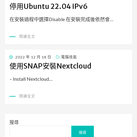
佈
停用Ubuntu 22.04 IPv6
日
期:
在安裝過程中選擇Disable 在安裝完成後依然會…
閱讀全文
發
2022 年 12 月 18 日
電腦技能
佈
使用SNAP安裝Nextcloud
日
期:
– Install Nextcloud…
閱讀全文
搜尋
搜尋