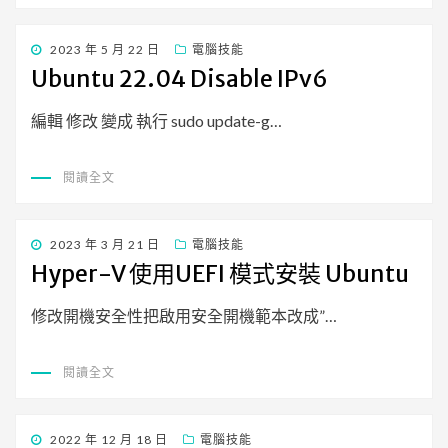
發
2023 年 5 月 22 日
電腦技能
佈
Ubuntu 22.04 Disable IPv6
日
期:
編輯 修改 變成 執行 sudo update-g…
閱讀全文
發
2023 年 3 月 21 日
電腦技能
佈
Hyper-V 使用UEFI 模式安裝 Ubuntu
日
期:
修改開機安全性把啟用安全開機範本改成”…
閱讀全文
發
2022 年 12 月 18 日
電腦技能