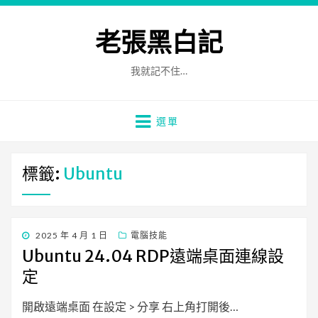
老張黑白記
我就記不住…
選單
標籤:
Ubuntu
發
2025 年 4 月 1 日
電腦技能
佈
Ubuntu 24.04 RDP遠端桌面連線設
日
定
期:
開啟遠端桌面 在設定 > 分享 右上角打開後…