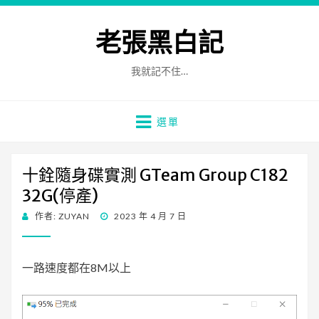
老張黑白記
我就記不住…
選單
十銓隨身碟實測 GTeam Group C182
32G(停產)
發
作者:
ZUYAN
2023 年 4 月 7 日
佈
日
期:
一路速度都在8M以上