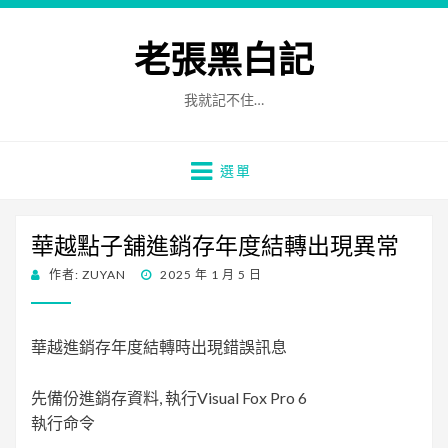
老張黑白記
我就記不住…
選單
華越點子舖進銷存年度結轉出現異常
發
作者:
ZUYAN
2025 年 1 月 5 日
佈
日
期:
華越進銷存年度結轉時出現錯誤訊息
先備份進銷存資料, 執行Visual Fox Pro 6
執行命令